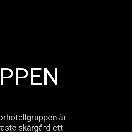
UPPEN
torhotellgruppen är
aste skärgård ett